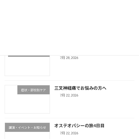
首の不調による耳鳴りやめまいの原因
症状・部位別ケア
新着!!
8月 3, 2026
経皮吸収ってご存知ですか？
健康コラム・体の仕組み
7月 28, 2026
三叉神経痛でお悩みの方へ
症状・部位別ケア
7月 22, 2026
オステオパシーの旅4日目
講演・イベント・お知らせ
7月 22, 2026