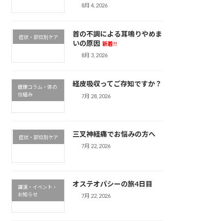
8月 4, 2026
首の不調による耳鳴りやめま
症状・部位別ケア
いの原因
新着!!
8月 3, 2026
経皮吸収ってご存知ですか？
健康コラム・体の
仕組み
7月 28, 2026
三叉神経痛でお悩みの方へ
症状・部位別ケア
7月 22, 2026
オステオパシーの旅4日目
講演・イベント・
お知らせ
7月 22, 2026